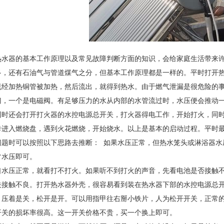
热水器的基本工作原理以及常见故障判断方面的知识，会给家庭生活带来许
多，还有石油气与管道煤气之分，但基本工作原理都是一样的。平时打开
流经加热铜管被加热，然后流出，就得到热水。由于燃气泄漏是很危险的
门，一个是电磁阀。有足够压力的水从内部的水管流过时，水压便会推动一
同时还会打开打火器的水控电源总开关，打火器得电工作，开始打火，同
卡进入燃烧盘，遇到火花燃烧，开始烧水。以上是基本的启动过程。平时
问题时可以按照以下思路去推断： 如果水压正常，但热水笼头或淋浴器水
常水压即可。
口水压正常，就看打不打火。如果听不到打火的声音，先看电池是否接触
关接触不良。打开热水器外壳，很容易看到装在热水器下部的水控电源总
，压着是关，松开是开。可以用指甲往右掰小铁片，人为松开开关，正常
开关的损坏率很高。这一开关价格不贵，买一个换上即可。