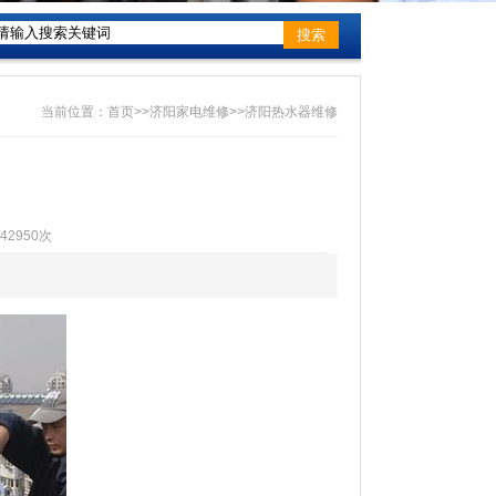
搜索
当前位置：
首页
>>
济阳家电维修
>>
济阳热水器维修
42950次