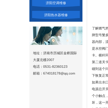
济阳空调维修
济阳热水器维修
了解燃气
牌型号繁
器内部，
是水控阀
地址：济南市历城区金桥国际
卡。横杆
大厦北楼2007
第二道关
电话：0531-82360123
碰到这个
邮箱：674018178@qq.com
下恢复正
如果出水
电源总开
个小触点
坏，这一